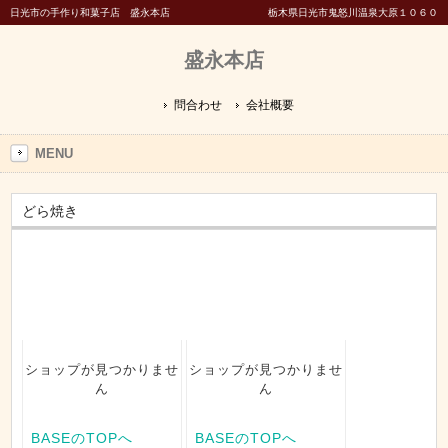
日光市の手作り和菓子店 盛永本店
栃木県日光市鬼怒川温泉大原１０６０
盛永本店
問合わせ
会社概要
MENU
どら焼き